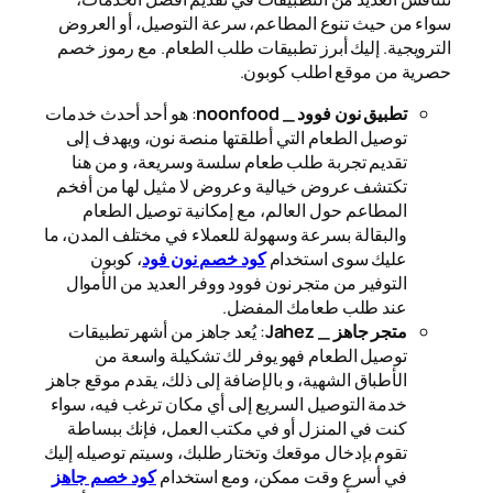
سواء من حيث تنوع المطاعم، سرعة التوصيل، أو العروض
الترويجية. إليك أبرز تطبيقات طلب الطعام. مع رموز خصم
حصرية من موقع اطلب كوبون.
تطبيق نون فوود _ noonfood
: هو أحد أحدث خدمات
توصيل الطعام التي أطلقتها منصة نون، ويهدف إلى
تقديم تجربة طلب طعام سلسة وسريعة، و من هنا
تكتشف عروض خيالية وعروض لا مثيل لها من أفخم
المطاعم حول العالم، مع إمكانية توصيل الطعام
والبقالة بسرعة وسهولة للعملاء في مختلف المدن، ما
عليك سوى استخدام
كود خصم نون فود
، كوبون
التوفير من متجر نون فوود ووفر العديد من الأموال
عند طلب طعامك المفضل.
متجر جاهز _ Jahez
: يُعد جاهز من أشهر تطبيقات
توصيل الطعام فهو يوفر لك تشكيلة واسعة من
الأطباق الشهية، و بالإضافة إلى ذلك، يقدم موقع جاهز
خدمة التوصيل السريع إلى أي مكان ترغب فيه، سواء
كنت في المنزل أو في مكتب العمل، فإنك ببساطة
تقوم بإدخال موقعك وتختار طلبك، وسيتم توصيله إليك
في أسرع وقت ممكن، ومع استخدام
كود خصم جاهز