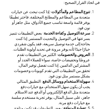
في اتخاذ القرار الصحيح:
تنوع المطاعم والمأكولات
: إذا كنت تبحث عن خيارات
متعددة من المطاعم والمطابخ المختلفة، فاختر تطبيقًا
يوفر قائمة واسعة تناسب جميع الأذواق، مثل جاهز أو
نون فود.
سرعة التوصيل وكفاءة الخدمة
: بعض التطبيقات تتميز
بسرعتها في التوصيل والتحديث المستمر. إذا كنت
بحاجة إلى خدمة توصيل سريعة، فقد يكون شقردي
خيارًا جيدًا لأنه يوفر مرونة في تحديد أولوية الطلبات.
العروض والخصومات
: الكثير من التطبيقات تقدم
عروضًا وتخفيضات خاصة، سواء للعملاء الجدد أو
المشتركين الدائمين. إذا كنت تفضل توفير المال،
تحقق من التطبيقات التي تقدم كوبونات وخصومات
بشكل مستمر مثل نون فود.
سهولة الاستخدام ووسائل الدفع
: التطبيق المثالي
يجب أن يكون سهل الاستخدام، مع خيارات دفع
متعددة مثل الدفع الإلكتروني أو الدفع عند الاستلام.
جاهز، على سبيل المثال، يوفر تجربة مستخدم سلسة
مع خيارات دفع مرنة.
5
. تغطية المنطقة
: بعض التطبيقات قد تكون متاحة