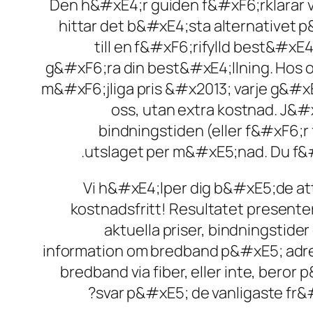
Den h&#xE4;r guiden f&#xF6;rklarar va
hittar det b&#xE4;sta alternativet p
till en f&#xF6;rifylld best&#x
g&#xF6;ra din best&#xE4;llning. Hos 
m&#xF6;jliga pris &#x2013; varje g&#x
oss, utan extra kostnad. J
bindningstiden (eller f&#xF6;
utslaget per m&#xE5;nad. Du f&#x
Vi h&#xE4;lper dig b&#xE5;de at
kostnadsfritt! Resultatet present
aktuella priser, bindningstide
information om bredband p&#xE5; adres
bredband via fiber, eller inte, beror
svar p&#xE5; de vanligaste fr&