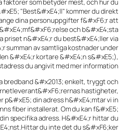
a faktorer som betyder mest, och hur du
p&#xE5; "Best&#xE4;ll" kommer du direkt
 ange dina personuppgifter f&#xF6;r att
el j&#xE4;mf&#xF6;relse och b&#xE4;sta
 priset n&#xE4;r du best&#xE4;ller via
;r summan av samtliga kostnader under
iden &#xE4;r kortare &#xE4;n s&#xE5;),
tadress du angivit med mer information.
a bredband &#x2013; enkelt, tryggt och
ternetleverant&#xF6;rernas hastigheter,
ker p&#xE5; din adress h&#xE4;mtar vi in
s fiber installerat. Om du kan f&#xE5;
 din specifika adress. H&#xE4;r hittar du
;nst.Hittar du inte det du s&#xF6;ker?