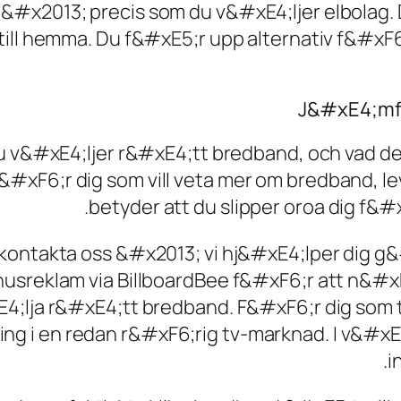
#x2013; precis som du v&#xE4;ljer elbolag. D
till hemma. Du f&#xE5;r upp alternativ f&#xF
J&#xE4;mf
 du v&#xE4;ljer r&#xE4;tt bredband, och vad 
#xF6;r dig som vill veta mer om bredband, le
betyder att du slipper oroa dig f&#
kontakta oss &#x2013; vi hj&#xE4;lper dig g
sreklam via BillboardBee f&#xF6;r att n&#xE
;lja r&#xE4;tt bredband. F&#xF6;r dig som t
i en redan r&#xF6;rig tv-marknad. I v&#xE5;
i