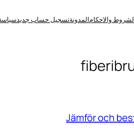
لشروط والاحكام
المدونة
تسجيل حساب جديد
سياسة
fiberib
Jämför och best