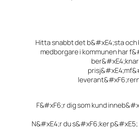
Hitta snabbt det b&#xE4;sta och b
medborgare i kommunen har f&#
ber&#xE4;knar 
prisj&#xE4;mf&#
leverant&#xF6;rern
F&#xF6;r dig som kund inneb&#xE
N&#xE4;r du s&#xF6;ker p&#xE5; d