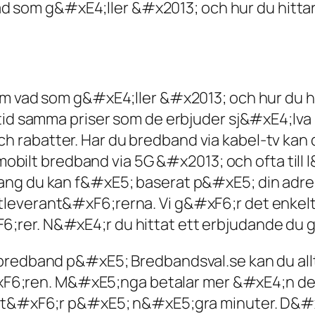
d som g&#xE4;ller &#x2013; och hur du hitta
m vad som g&#xE4;ller &#x2013; och hur du h
lltid samma priser som de erbjuder sj&#xE4;l
ch rabatter. Har du bredband via kabel-tv kan
obilt bredband via 5G &#x2013; och ofta till l
 du kan f&#xE5; baserat p&#xE5; din adress
tleverant&#xF6;rerna. Vi g&#xF6;r det enkelt 
;rer. N&#xE4;r du hittat ett erbjudande du gi
edband p&#xE5; Bredbandsval.se kan du allt
xF6;ren. M&#xE5;nga betalar mer &#xE4;n de
ant&#xF6;r p&#xE5; n&#xE5;gra minuter. D&#xE