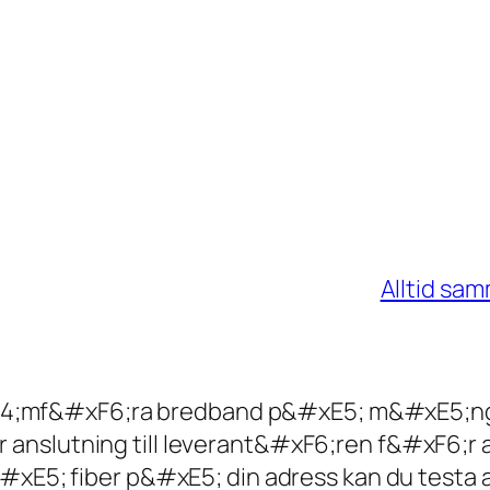
Alltid sam
E4;mf&#xF6;ra bredband p&#xE5; m&#xE5;nga 
r anslutning till leverant&#xF6;ren f&#xF6;r 
xE5; fiber p&#xE5; din adress kan du testa 