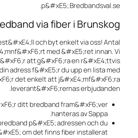
p&#xE5; Bredbandsval.se.
edband via fiber i Brunskog
t&#xE4;ll och byt enkelt via oss! Antal
;mnf&#xF6;rt med &#xE5;ret innan. Vi
&#xF6;r att g&#xF6;ra en r&#xE4;ttvis
n adress f&#xE5;r du upp en lista med
6;r det enkelt att j&#xE4;mf&#xF6;ra
leverant&#xF6;rernas erbjudanden.
#xF6;r ditt bredband fram&#xF6;ver
hanteras av Sappa.
 bredband p&#xE5; adressen och du
#xE5; om det finns fiber installerat.