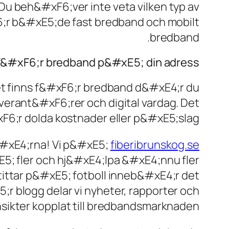
u beh&#xF6;ver inte veta vilken typ av
6;r b&#xE5;de fast bredband och mobilt
bredband.
&#xF6;r bredband p&#xE5; din adress
det finns f&#xF6;r bredband d&#xE4;r du
verant&#xF6;rer och digital vardag. Det
xF6;r dolda kostnader eller p&#xE5;slag.
&#xE4;rna! Vi p&#xE5;
fiberibrunskog.se
5; fler och hj&#xE4;lpa &#xE4;nnu fler
ittar p&#xE5; fotboll inneb&#xE4;r det
r blogg delar vi nyheter, rapporter och
nsikter kopplat till bredbandsmarknaden.