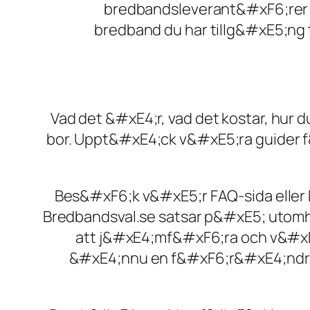
bredbandsleverant&#xF6;rer &
bredband du har tillg&#xE5;ng 
Vad det &#xE4;r, vad det kostar, hur
bor. Uppt&#xE4;ck v&#xE5;ra guider f&
Bes&#xF6;k v&#xE5;r FAQ-sida eller 
Bredbandsval.se satsar p&#xE5; utomhu
att j&#xE4;mf&#xF6;ra och v&#xE4
&#xE4;nnu en f&#xF6;r&#xE4;ndring 