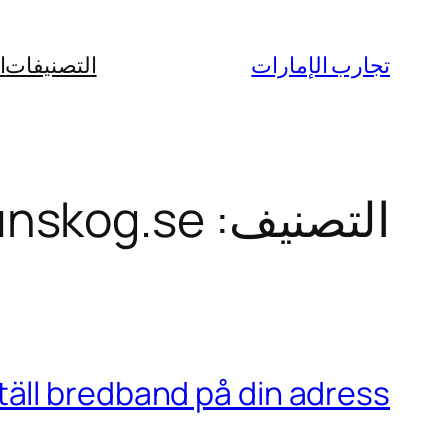
تخطى
إلى
تجارب الإمارات
التصنيفات
ا
المحتوى
التصنيف:
runskog.se
äll bredband på din adress