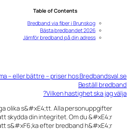
Table of Contents
Bredband via fiber i Brunskog
Bästa bredbandet 2026
Jämför bredband på din adress
ma – eller bättre – priser hos Bredbandsval.se
Beställ bredband
Vilken hastighet ska jag välja?
olika s&#xE4;tt. Alla personuppgifter
att skydda din integritet. Om du &#xE4;r
att s&#xF6;ka efter bredband h&#xE4;r