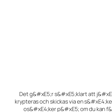
Det g&#xE5;r s&#xE5;klart att j&#x
krypteras och skickas via en s&#xE4;ke
os&#xE4;ker p&#xE5; om du kan f&#