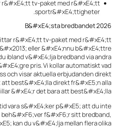
r r&#xE4;tt tv-paket med r&#xE4;tt
sportr&#xE4;ttigheter.
B&#xE4;sta bredbandet 2026
ittar r&#xE4;tt tv-paket med r&#xE4;tt
va &#x2013; eller &#xE4;nnu b&#xE4;ttre
 du ibland v&#xE4;lja bredband via andra
&#xE4;gre pris. Vi kollar automatiskt vad
 och visar aktuella erbjudanden direkt
att best&#xE4;lla direkt fr&#xE5;n alla
llar &#xE4;r det bara att best&#xE4;lla.
id vara s&#xE4;ker p&#xE5; att du inte
 beh&#xF6;ver f&#xF6;r sitt bredband,
5; kan du v&#xE4;lja mellan flera olika