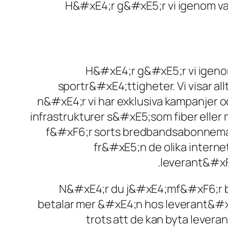
H&#xE4;r g&#xE5;r vi igenom va
H&#xE4;r g&#xE5;r vi igeno
sportr&#xE4;ttigheter. Vi visar a
n&#xE4;r vi har exklusiva kampanjer o
infrastrukturer s&#xE5;som fiber eller m
f&#xF6;r sorts bredbandsabonnemang
fr&#xE5;n de olika interne
leverant&#xF6
N&#xE4;r du j&#xE4;mf&#xF6;r br
betalar mer &#xE4;n hos leverant&#
trots att de kan byta lever