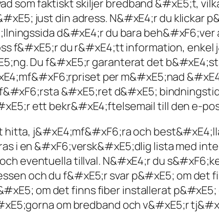
d som faktiskt skiljer bredband &#xE5;t, vilk
&#xE5; just din adress. N&#xE4;r du klickar 
E4;llningssida d&#xE4;r du bara beh&#xF6;ver
oss f&#xE5;r du r&#xE4;tt information, enk
E5;ng. Du f&#xE5;r garanterat det b&#xE4;sta
&#xE4;mf&#xF6;rpriset per m&#xE5;nad &#xE4
r f&#xF6;rsta &#xE5;ret d&#xE5; bindningst
E5;r ett bekr&#xE4;ftelsemail till den e-pos
t hitta, j&#xE4;mf&#xF6;ra och best&#xE4;ll
eras i en &#xF6;versk&#xE5;dlig lista med in
r och eventuella tillval. N&#xE4;r du s&#xF6;
sen och du f&#xE5;r svar p&#xE5; om det finn
 p&#xE5; om det finns fiber installerat p&#xE5;
#xE5;gorna om bredband och v&#xE5;r tj&#xE4