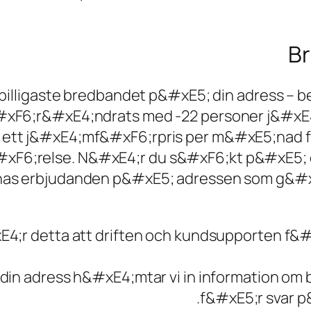
Br
illigaste bredbandet p&#xE5; din adress – bes
xF6;r&#xE4;ndrats med -22 personer j&#xE4
ett j&#xE4;mf&#xF6;rpris per m&#xE5;nad f
xF6;relse. N&#xE4;r du s&#xF6;kt p&#xE5; di
as erbjudanden p&#xE5; adressen som g&#xF
4;r detta att driften och kundsupporten f&
in adress h&#xE4;mtar vi in information om
f&#xE5;r svar p&